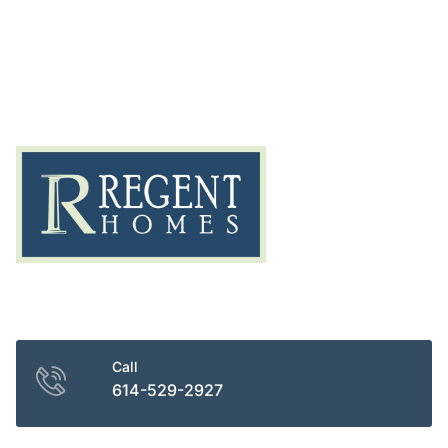
Building Homes and Crafting Dreams
Call
614-529-2927