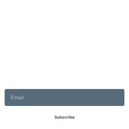
Explore
Home
Reviews
About Us
Contact Us
What We Do
Blog
Properties Portfolio
Newsletter
Subscribe