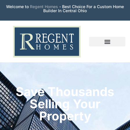
Welcome to
Regent Homes
- Best Choice For a Custom Home
Builder In Central Ohio
Our Process
Properties Portfolio
Save Thousands
Selling Your
Property